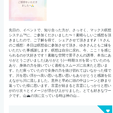
先日の、イベントで、知り合った方が、さっそく、マックス瞑想
システム™️に、ご参加くださいました〜！素晴らしいご感想を頂
きましたので、ご了解を得て、シェアさせて頂きます♪〈Ｙさん
のご感想〉本日は瞑想会に参加させて頂き、ゆきさんともご縁を
いただいた事感謝します。瞑想は自分に戻れ、今、ここ！を感じ
られるのが大好きです！素敵な空間で景子さんの誘導、本当にあ
りがとうございました(ありがとう)一時期ヨガを習っていたのも
あり、身体の力を抜いていく過程もスムーズに出来たと思いま
す。ただ座っていたので全身の力を抜け切れてはいなかった様で
す。川を思い浮かべ良い思いも悪い思いもありがとうと感謝を伝
えながら川に流しました。意外と早めに頭の中はシーンと静まり
返っていた様に思います。言霊が始まると言霊にしっかりと想い
がのり次々とイメージが浮かび上がりました。とても好きなワー
クです。山🏔️の頂に立っている時は神の山...