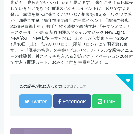
期待も、膨らんでいらっしゃると思います。 来年こそ！進化成長
していきたいあなた❗️ 開運スペシャルイベントは、必見ですよ♪
是非、幸運を掴みに来てくださいね♪ 想像を超える、ワクワク感
が、満載です💓 ⭐️毎年恒例の新年の開運イベント 「魔法の祭典
2026＠京都山科」 数千年続く本物の魔法学校 「モダンミステリ
ースクール」が送る 新春開運スペシャルマジック New Light、
New You、 New Life ーすべては わたしから始まるー ⭐️2026年
1月10日（土） 花かがりサロン（駅前サロン）にて開催致しま
す。 🔸『魔法の祭典』の中継と合わせて、パワフルな魔法メニュ
ーの体験版、神スイッチを入れるDNAアクティベーション20分付
です♪ （開運カード、おみくじ付き 中継料込み） ...
この記事が気に入った方は
SNSでシェア
Twitter
Facebook
LINE