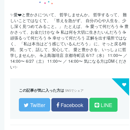
✨愛❤️と豊かさについて、 哲学しませんか。 哲学するって、 難
しいことではなくて、 「答えを急がず、 自分の心や人生を、少
し深く見つめてみること。」 たとえば、 ☕ 愛って何だろう ☕ 豊
かさって、お金だけかな ☕ 私は何を大切に生きたいんだろう ☕
頑張るって何だろう ☕ 幸せって何だろう 正解を出す場所ではな
く、 「私は本当はどう感じているんだろう」 に、そっと戻る時
間。 笑って、話して、安心して。 愛と豊かさを、いっしょに哲
学しませんか。 ☕上島珈琲店 京都寺町店 6/17（水） 11:00〜 ／
14:00〜 6/27（土） 11:00〜 ／ 14:00〜 気になる方はDMくださ
い✨
この記事が気に入った方は
SNSでシェア
Twitter
Facebook
LINE