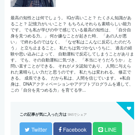
最高の知性とは何でしょう。 IQが高いこと？ たくさん知識があ
ること？ 記憶力がいいこと？ もちろんそれらも素晴らしい能力
です。 でも私が学びの中で感じている最高の知性は、 「自分自
身を見つめる力。」 何か嫌なことが起きた時、 「あの人が悪
い」 で終わるのではなく、 「なぜ私はこんなに反応したのだろ
う」 と立ち止まること。 私たちは気づかないうちに、 過去の経
験や思い込みによって、 自動運転で反応してしまうことがありま
す。 でも、その自動運転に気づき、 「本当にそうだろうか」 と
問い直すことができる。 それがメタ認知であり、 人間に与えら
れた素晴らしい力だと思うのです。 私たちは変われる。 修正で
きる。 成長できる。 だから私は、人間を信じています。 ※私自
身は、DNAアクティベーションやアデプトプログラムを通して、
この「自分を見つめる力」を育てる学...
この記事が気に入った方は
SNSでシェア
Twitter
Facebook
LINE