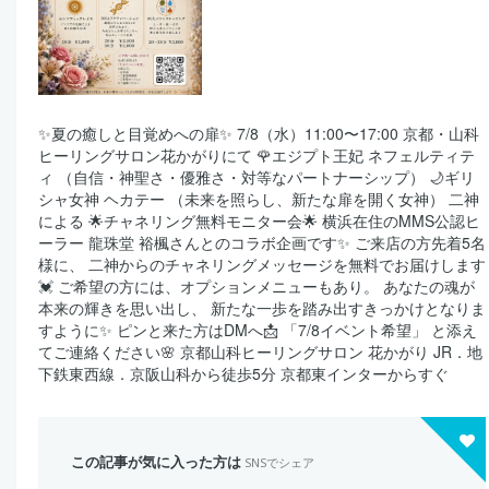
✨夏の癒しと目覚めへの扉✨ 7/8（水）11:00〜17:00 京都・山科
ヒーリングサロン花かがりにて 🌹エジプト王妃 ネフェルティテ
ィ （自信・神聖さ・優雅さ・対等なパートナーシップ） 🌙ギリ
シャ女神 ヘカテー （未来を照らし、新たな扉を開く女神） 二神
による 🌟チャネリング無料モニター会🌟 横浜在住のMMS公認ヒ
ーラー 龍珠堂 裕楓さんとのコラボ企画です✨ ご来店の方先着5名
様に、 二神からのチャネリングメッセージを無料でお届けします
💓 ご希望の方には、オプションメニューもあり。 あなたの魂が
本来の輝きを思い出し、 新たな一歩を踏み出すきっかけとなりま
すように✨ ピンと来た方はDMへ📩 「7/8イベント希望」 と添え
てご連絡ください🌸 京都山科ヒーリングサロン 花かがり JR．地
下鉄東西線．京阪山科から徒歩5分 京都東インターからすぐ
この記事が気に入った方は
SNSでシェア