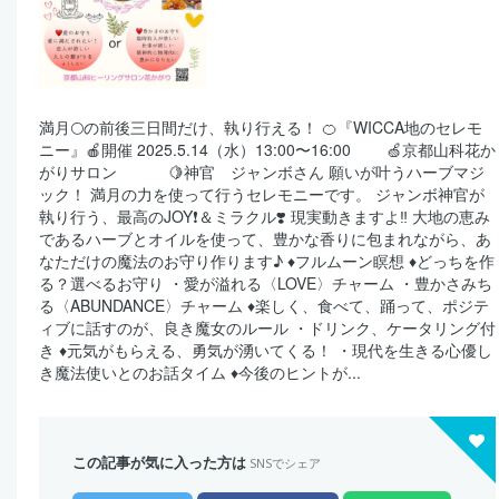
満月🌕の前後三日間だけ、執り行える！ 🍊『WICCA地のセレモ
ニー』🍎開催 2025.5.14（水）13:00〜16:00 🍏京都山科花か
がりサロン 🍋神官 ジャンボさん 願いが叶うハーブマジ
ック！ 満月の力を使って行うセレモニーです。 ジャンボ神官が
執り行う、最高のJOY❗️＆ミラクル❣️ 現実動きますよ‼️ 大地の恵み
であるハーブとオイルを使って、豊かな香りに包まれながら、あ
なただけの魔法のお守り作ります♪ ♦️フルムーン瞑想 ♦️どっちを作
る？選べるお守り ・愛が溢れる〈LOVE〉チャーム ・豊かさみち
る〈ABUNDANCE〉チャーム ♦️楽しく、食べて、踊って、ポジテ
ィブに話すのが、良き魔女のルール ・ドリンク、ケータリング付
き ♦️元気がもらえる、勇気が湧いてくる！ ・現代を生きる心優し
き魔法使いとのお話タイム ♦️今後のヒントが...
この記事が気に入った方は
SNSでシェア