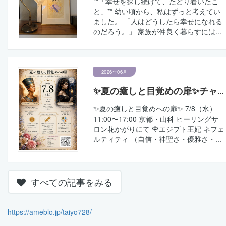
**「幸せを探し続けて、たどり着いたこ
と」** 幼い頃から、私はずっと考えてい
ました。 「人はどうしたら幸せになれる
のだろう。」 家族が仲良く暮らすには...
2026年06月
✨夏の癒しと目覚めの扉✨チャ...
✨夏の癒しと目覚めへの扉✨ 7/8（水）
11:00〜17:00 京都・山科 ヒーリングサ
ロン花かがりにて 🌹エジプト王妃 ネフェ
ルティティ （自信・神聖さ・優雅さ・...
すべての記事をみる
https://ameblo.jp/taiyo728/